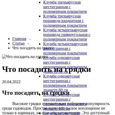
Клумба трехъярусная
шестигранная с
полимерным покрытием
Клумба трехъярусная
пирамида квадратная с
полимерным покрытием
Клумба четырехъярусная
пирамида прямоугольная с
Главная
-
полимерным покрытием
Статьи
-
Клумба четырехъярусная
Что посадить на грядки
шестигранная с
полимерным покрытием
Клумба одноярусная
шестигранная с
Что посадить на грядки
полимерным покрытием
диаметр 60 см
Клумба одноярусная
шестигранная с
20.04.2022
полимерным покрытием
диаметр 80 см
Что посадить на грядки
Клумба одноярусная
шестигранная с
Высокие грядки стремительно набирают популярность
полимерным покрытием
среди садоводов. Простая идея нашла свое воплощение не
диаметр 100 см
только в парниках, но и на открытом грунте. Это доступный
Клумба одноярусная