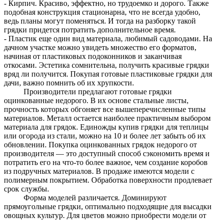
- Кирпич. Красиво, эффектно, но трудоемко и дорого. Также
подобная конструкция стационарна, что не всегда удобно,
ведь планы могут поменяться. И тогда на разборку такой
грядки придется потратить дополнительное время.
- Пластик еще один вид материала, любимый садоводами. На
дачном участке можно увидеть множество его форматов,
начиная от пластиковых подоконников и заканчивая
откосами. Эстетика сомнительна, получить красивые грядки
вряд ли получится. Покупая готовые пластиковые грядки для
дачи, важно помнить об их хрупкости.
Производители предлагают готовые грядки
оцинкованные недорого. В их основе стальные листы,
прочность которых обгоняет все вышеперечисленные типы
материалов. Металл остается наиболее практичным выбором
материала для грядок. Единожды купив грядки для теплицы
или огорода из стали, можно на 10 и более лет забыть об их
обновлении. Покупка оцинкованных грядок недорого от
производителя — это доступный способ сэкономить время и
потратить его на что-то более важное, чем создание коробов
из подручных материалов. В продаже имеются модели с
полимерным покрытием. Обработка поверхности продлевает
срок службы.
Форма моделей различается. Доминируют
прямоугольные грядки, оптимально подходящие для высадки
овощных культур. Для цветов можно приобрести модели от