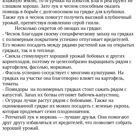
влажную землю, то огурчики на избыток влаги реагируют не
слишком хорошо. Зато лук и чеснок способным оказать
помощь в борьбе с долгоносиком на грядке для клубники.
Также лук и чеснок помогут получить высокий клубничный
урожай, препятствуя появлению серой гнили.
Несколько секретов об овощах на грядке:
- Чеснок благодаря своему специфическому запаху на грядках
с полимерным покрытием успешно отпугивает вредителей.
Его можно посадить между рядами растений как на открытых
грядках, так и в теплице.
- Свекла стимулирует хороший урожай бобовых и других
корнеплодов, поэтому ее целесообразно выращивать рядом с
картофелем, фасолью, морковью.
- Фасоль успешно соседствует с многими культурами. На
грядках на участке она благотворно влияет на картофель,
томаты.
- Помидоры на полимерных грядках стоит сажать рядом с
капустой. Запах их ботвы отгоняет бабочек-капустниц.
- Огурцы лучше растут рядом с бобовыми. Также на
оцинкованной грядке их можно посадить с зеленью укропа,
которая продлевает сезон плодоношения.
- Репчатый лук и морковь — лучшие друзья. Они помогают
друг другу избавляться от вредителей, что позволяет собрать
хороший урожай.