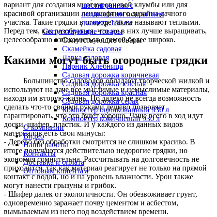
вариант для создания многоуровневой клумбы или для
шестигранная с
красивой организации ландшафтного дизайна дачного
полимерным покрытием
участка. Такие грядки в огороде также называют теплыми.
диаметр 140 см
Перед тем, как разобраться, что же в них лучше выращивать,
Сопутствующие товары
целесообразно ознакомиться с темой более широко.
Сопутствующие товары
Скамейка садовая
Лавка садовая
Какими могут быть огородные грядки
Парник Хлебница
Садовая дорожка коричневая
Большинство садоводов обладают творческой жилкой и
Садовая дорожка зелёная
используют на даче все мыслимые и немыслимые материалы,
Садовая дорожка красная
находя им вторую жизнь. Но далеко не всегда возможность
Садовая дорожка серая
сделать что-то своими руками дешево позволяет
Компостер оцинкованный 930 л
гарантировать, что это будет хорошо. Чаще всего в ход идут
Компостер коричневый 930 л
доски, шифер, пластик. И у каждого из данных видов
О компании
материалов есть свои минусы:
Видео
- Дерево без обработки смотрится не слишком красиво. В
Наши работы
итоге получаются действительно недорогие грядки, но
Контакты
экономия сомнительна. Рассчитывать на долговечность не
Доставка и оплата
приходится, так как материал реагирует не только на прямой
Оптовым клиентам
контакт с водой, но и на уровень влажности. Урон также
могут нанести грызуны и грибок.
- Шифер далек от экологичности. Он обезвоживает грунт,
одновременно заражает почву цементом и асбестом,
вымываемым из него под воздействием времени.