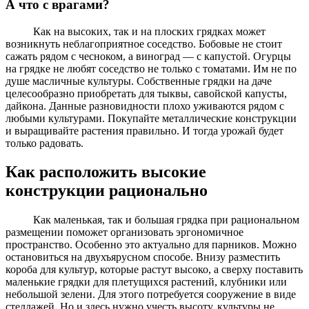
А что с врагами?
Как на высоких, так и на плоских грядках может
возникнуть неблагоприятное соседство. Бобовые не стоит
сажать рядом с чесноком, а виноград — с капустой. Огурцы
на грядке не любят соседство не только с томатами. Им не по
душе масличные культуры. Собственные грядки на даче
целесообразно приобретать для тыквы, савойской капусты,
дайкона. Данные разновидности плохо уживаются рядом с
любыми культурами. Покупайте металлические конструкции
и выращивайте растения правильно. И тогда урожай будет
только радовать.
Как расположить высокие
конструкции рационально
Как маленькая, так и большая грядка при рациональном
размещении поможет организовать эргономичное
пространство. Особенно это актуально для парников. Можно
остановиться на двухъярусном способе. Внизу разместить
короба для культур, которые растут высоко, а сверху поставить
маленькие грядки для плетущихся растений, клубники или
небольшой зелени. Для этого потребуется сооружение в виде
стеллажей. Но и здесь нужно учесть высоту, культуры не