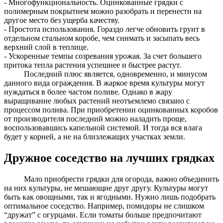
- Многофункциональность. Оцинкованные грядки с
полимерным покрытием можно разобрать и перенести на
другое место без ущерба качеству.
- Простота использования. Гораздо легче обновить грунт в
отдельном стальном коробе, чем снимать и засыпать весь
верхний слой в теплице.
- Ускоренные темпы созревания урожая. За счет большего
притока тепла растения успешнее и быстрее растут.
Последний плюс является, одновременно, и минусом
данного вида ограждения. В жаркое время культуры могут
нуждаться в более частом поливе. Однако в жару
выращивание любых растений неотъемлемо связано с
процессом полива. При приобретении оцинкованных коробов
от производителя последний можно наладить проще,
воспользовавшись капельной системой. И тогда вся влага
будет у корней, а не на близлежащих участках земли.
Дружное соседство на лучших грядках
Мало приобрести грядки для огорода, важно объединить
на них культуры, не мешающие друг другу. Культуры могут
быть как овощными, так и ягодными. Нужно лишь подобрать
оптимальное соседство. Например, помидоры не слишком
“дружат” с огурцами. Если томаты больше предпочитают