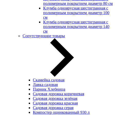
полимерным покрытием диаметр 80 см
Клумба одноярусная шестигранная с
полимерным покрытием диаметр 100
см
Клумба одноярусная шестигранная с
полимерным покрытием диаметр 140
см
Сопутствующие товары
Скамейка садовая
Лавка садовая
Парник Хлебница
Садовая дорожка коричневая
Садовая дорожка зелёная
Садовая дорожка красная
Садовая дорожка серая
Компостер оцинкованный 930 л