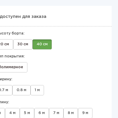
доступен для заказа
ысоту борта:
20 см
30 см
40 см
ип покрытия:
Полимерное
ирину:
0.7 м
0.8 м
1 м
лину:
м
4 м
5 м
6 м
7 м
8 м
9 м