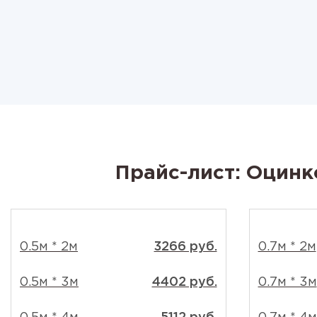
Прайс-лист: Оцинк
0.5м * 2м
3266 руб.
0.7м * 2м
0.5м * 3м
4402 руб.
0.7м * 3м