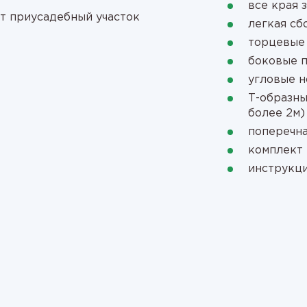
все края 
т приусадебный участок
легкая сб
торцевые
боковые 
угловые 
Т-образны
более 2м)
поперечна
комплект 
инструкци