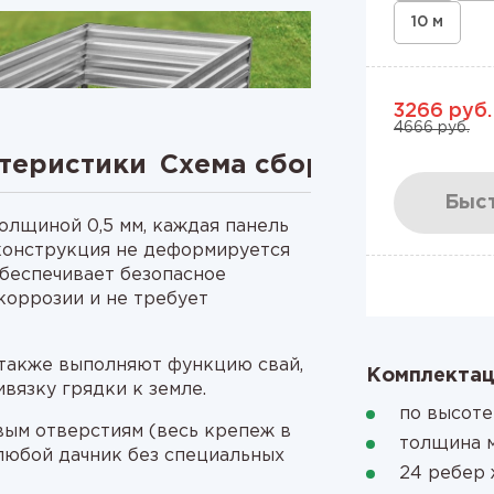
10 м
3266 руб.
4666 руб.
теристики
Схема сборки
Видео
Быст
олщиной 0,5 мм, каждая панель
 конструкция не деформируется
обеспечивает безопасное
коррозии и не требует
также выполняют функцию свай,
Комплектац
ивязку грядки к земле.
по высоте
овым отверстиям (весь крепеж в
толщина м
 любой дачник без специальных
24 ребер 