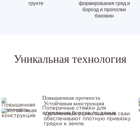
грунте
формирования гряд и
борозд и прополки
боковин
Уникальная технология
Повышенная прочность
Устойчивая конструкция
Поперечные стяжки для
крепления бортов по длине.
Удлиненные оцинкованные сваи
обеспечивают плотную привязку
грядки к земле.