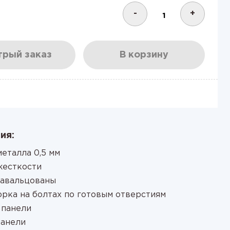
-
+
рый заказ
В корзину
ия:
еталла 0,5 мм
жесткости
завальцованы
орка на болтах по готовым отверстиям
 панели
панели