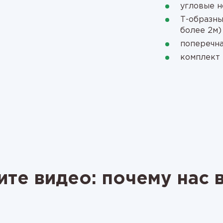
угловые 
Т-образны
более 2м)
поперечна
комплект 
те видео: почему нас