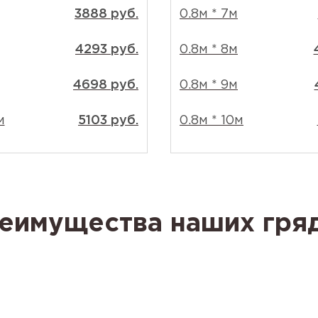
3888 руб.
0.8м * 7м
4293 руб.
0.8м * 8м
4698 руб.
0.8м * 9м
м
5103 руб.
0.8м * 10м
еимущества наших гря