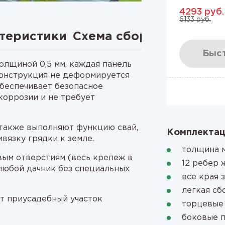
4293 руб.
6133 руб.
теристики
Схема сборки
Видео
Быст
олщиной 0,5 мм, каждая панель
 конструкция не деформируется
обеспечивает безопасное
коррозии и не требует
также выполняют функцию свай,
Комплектац
ивязку грядки к земле.
толщина м
овым отверстиям (весь крепеж в
12 ребер 
 любой дачник без специальных
все края 
легкая сб
т приусадебный участок
торцевые
боковые 