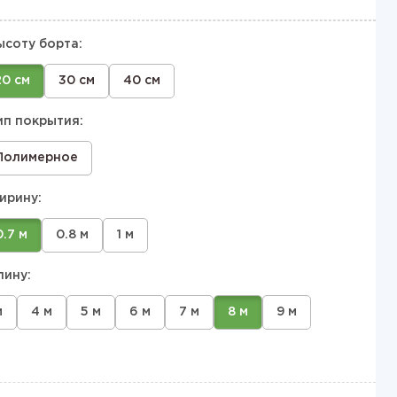
ысоту борта:
20 см
30 см
40 см
ип покрытия:
Полимерное
ирину:
0.7 м
0.8 м
1 м
лину:
м
4 м
5 м
6 м
7 м
8 м
9 м