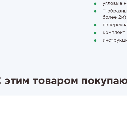
угловые 
Т-образны
более 2м)
поперечна
комплект 
инструкци
 этим товаром покупа