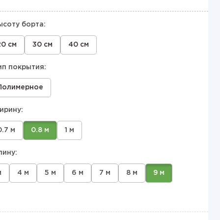
ысоту борта:
20 см
30 см
40 см
ип покрытия:
Полимерное
ирину:
0.7 м
0.8 м
1 м
лину:
м
4 м
5 м
6 м
7 м
8 м
9 м