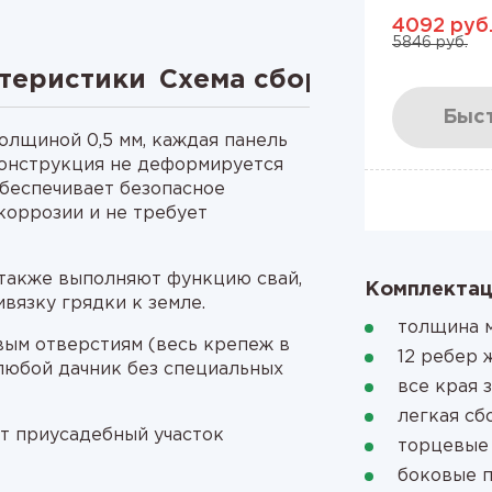
4092 руб
5846 руб.
теристики
Схема сборки
Видео
Быст
олщиной 0,5 мм, каждая панель
 конструкция не деформируется
обеспечивает безопасное
коррозии и не требует
также выполняют функцию свай,
Комплектац
ивязку грядки к земле.
толщина м
овым отверстиям (весь крепеж в
12 ребер 
 любой дачник без специальных
все края 
легкая сб
т приусадебный участок
торцевые
боковые 