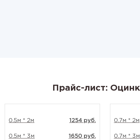
Прайс-лист: Оцинк
0.5м * 2м
1254 руб.
0.7м * 2м
0.5м * 3м
1650 руб.
0.7м * 3м