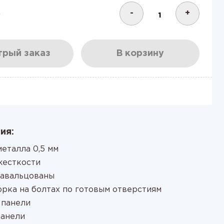
.
-
+
рый заказ
В корзину
ия:
еталла 0,5 мм
жесткости
завальцованы
орка на болтах по готовым отверстиям
 панели
панели