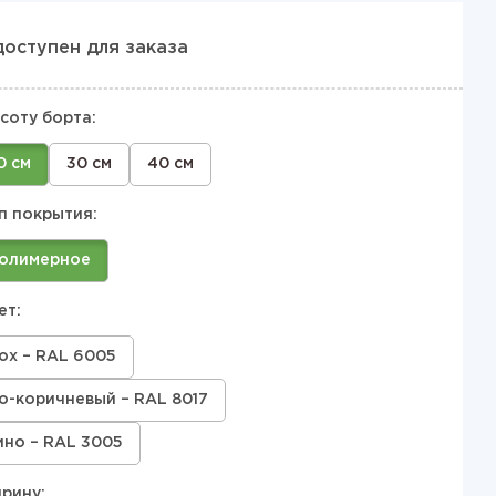
доступен для заказа
соту борта:
0 см
30 см
40 см
п покрытия:
олимерное
ет:
ох – RAL 6005
-коричневый – RAL 8017
ино – RAL 3005
рину: