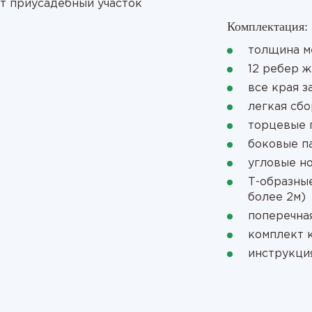
т приусадебный участок
Комплектация:
толщина м
12 ребер 
все края 
легкая сбо
торцевые 
боковые п
угловые н
Т-образны
более 2м)
поперечная
комплект 
инструкци