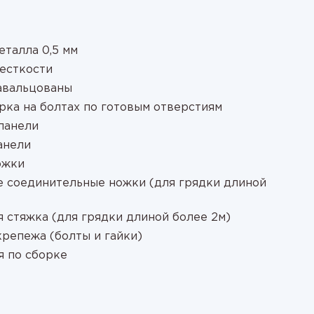
еталла 0,5 мм
жесткости
завальцованы
рка на болтах по готовым отверстиям
панели
анели
ожки
е соединительные ножки (для грядки длиной
 стяжка (для грядки длиной более 2м)
крепежа (болты и гайки)
я по сборке