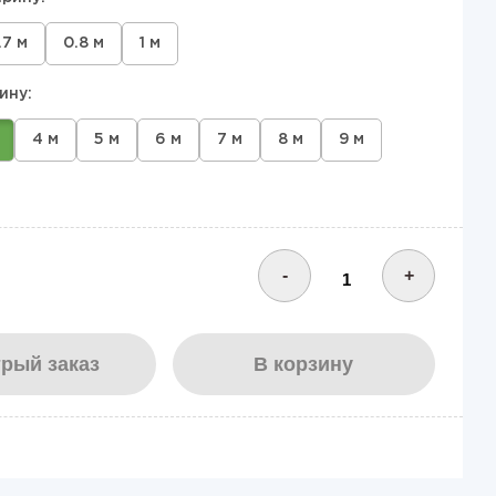
.7 м
0.8 м
1 м
ину:
4 м
5 м
6 м
7 м
8 м
9 м
-
+
рый заказ
В корзину