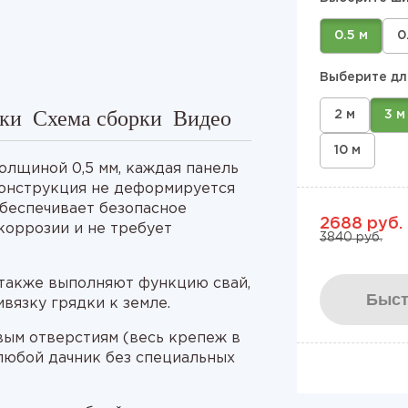
0.5 м
0
Выберите дл
ки
Схема сборки
Видео
2 м
3 м
10 м
олщиной 0,5 мм, каждая панель
 конструкция не деформируется
обеспечивает безопасное
2688 руб.
коррозии и не требует
3840 руб.
также выполняют функцию свай,
Быст
ивязку грядки к земле.
овым отверстиям (весь крепеж в
 любой дачник без специальных